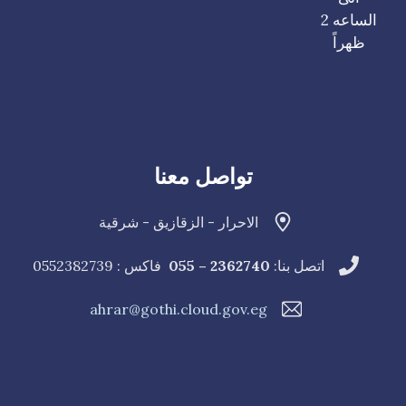
الساعه 2
ظهراً
تواصل معنا
الاحرار - الزقازيق - شرقية
اتصل بنا:
2362740 – 055
فاكس : 0552382739
ahrar@gothi.cloud.gov.eg
فا
ف