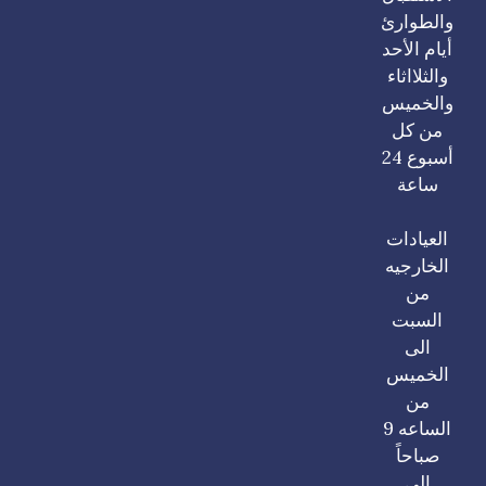
والطوارئ
أيام الأحد
والثلااثاء
والخميس
من كل
أسبوع 24
ساعة
العيادات
الخارجيه
من
السبت
الى
الخميس
من
الساعه 9
صباحاً
الى